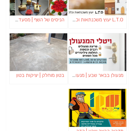
L.T.O יעוץ משכנתאות וכלכלת משפחה | יועץ משכנתאות באשכול
הניסים של השף | מסעדת שף בבית | ארוחות גורמה
מנעולן בבאר שבע | מנעולן באופקים | ויטלי המנעולן
בטון מוחלק | יציקות בטון
מדביר בבאר שבע | הדברה בבאר שבע | יוגב הדברות