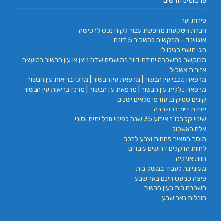
פרסומים חדשים
פירות יער
חברת השקעות מחפשת עבור לקוח נכס לרכישה
אוגווינד – מבקשים להשכיר 5 דונם
חגי תשרי בגילו לי
מבוקשת להשכרה יחידת דיור במושבים שדה ניצן או עין הבשור במועצה
אזורית אשכול
מרפאה מכבי עין הבשור | מרפאת עין הבשור | מרכז בריאות עין הבשור
מרפאה כללית עין הבשור | מרפאת עין הבשור | מרכז בריאות עין הבשור
קונים סטוקים, עודפי מלאים ישנים
יחידת דיור להשכרה
שינוי קל בלו"ז אירוע 35 שנה לפינוי חבל ימית וסיני
צלם באשכול
מוסך המאיר פחחות וצבע לרכב
לחוות הדקלים דרושים עובדים
חוות אורליה
מעוניינת לעבוד במשק בית
פיצה כמעט חינם באר שבע
השכרת בית בעין הבשור
הובלות באר שבע