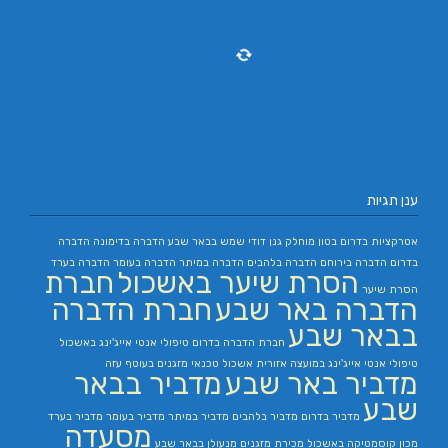
ענן תגיות
אטרקציות בדרום
בטון מוחלק
גנן
דודי שמש בבאר שבע
הדברה בדימונה
הדברה
בדרום
הדברה בירוחם
הדברה בלהבים
הדברה במיתר
הדברה בעומר
הדברה בערד
הסרת שיער באשכול
חברת
הסרת שיער
הדברה באר שבע
חברת הדברה
בבאר שבע
חברת הדברה בדרום
טיפולי אנטי אייג'ינג באשכול
טיפולי אנטי אייג'ינג במועצה אזורית אשכול
טכנאי מזגנים בעוטף עזה
מדביר באר שבע
מדביר בבאר
שבע
מדביר בדרום
מדביר בלהבים
מדביר במיתר
מדביר בעומר
מדביר בערד
מסעדה
מכון קוסמטיקה באשכול
מכירת מזגנים
מנעולן בבאר שבע