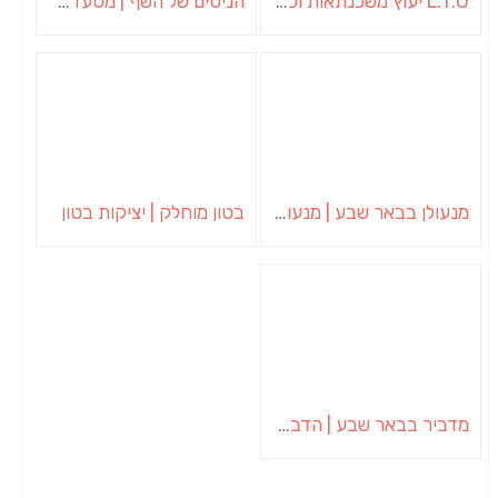
L.T.O יעוץ משכנתאות וכלכלת משפחה | יועץ משכנתאות באשכול
הניסים של השף | מסעדת שף בבית | ארוחות גורמה
מנעולן בבאר שבע | מנעולן באופקים | ויטלי המנעולן
בטון מוחלק | יציקות בטון
מדביר בבאר שבע | הדברה בבאר שבע | יוגב הדברות