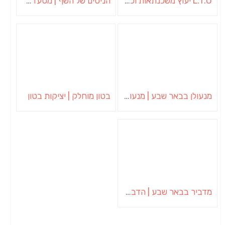
L.T.O יעוץ משכנתאות וכלכלת משפחה | יועץ משכנתאות באשכול
הניסים של השף | מסעדת שף בבית | ארוחות גורמה
מנעולן בבאר שבע | מנעולן באופקים | ויטלי המנעולן
בטון מוחלק | יציקות בטון
מדביר בבאר שבע | הדברה בבאר שבע | יוגב הדברות