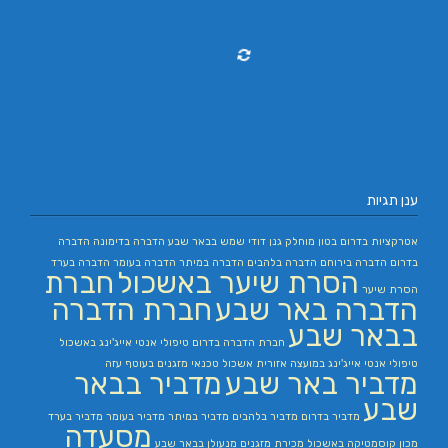
ענן תגיות
אטרקציות בדרום
בטון מוחלק
גנן
דודי שמש בבאר שבע
הדברה בדימונה
הדברה
בדרום
הדברה בירוחם
הדברה בלהבים
הדברה במיתר
הדברה בעומר
הדברה בערד
הסרת שיער באשכול
חברת
הסרת שיער
הדברה באר שבע
חברת הדברה
בבאר שבע
חברת הדברה בדרום
טיפולי אנטי אייג'ינג באשכול
טיפולי אנטי אייג'ינג במועצה אזורית אשכול
טכנאי מזגנים בעוטף עזה
מדביר באר שבע
מדביר בבאר
שבע
מדביר בדרום
מדביר בלהבים
מדביר במיתר
מדביר בעומר
מדביר בערד
מסעדה
מכון קוסמטיקה באשכול
מכירת מזגנים
מנעולן בבאר שבע