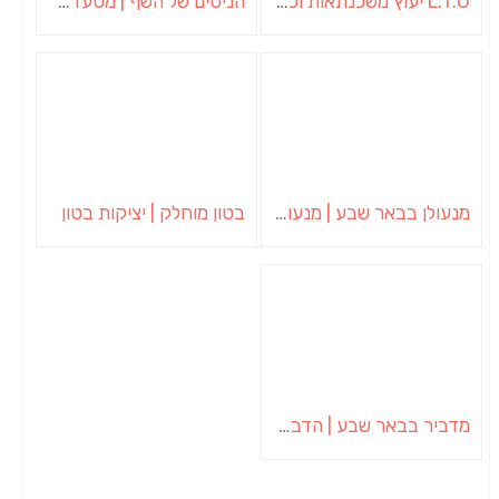
L.T.O יעוץ משכנתאות וכלכלת משפחה | יועץ משכנתאות באשכול
הניסים של השף | מסעדת שף בבית | ארוחות גורמה
מנעולן בבאר שבע | מנעולן באופקים | ויטלי המנעולן
בטון מוחלק | יציקות בטון
מדביר בבאר שבע | הדברה בבאר שבע | יוגב הדברות