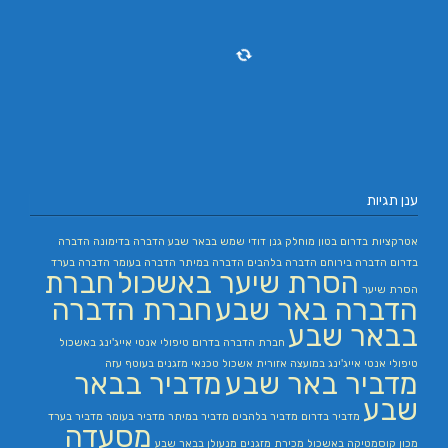
ענן תגיות
אטרקציות בדרום
בטון מוחלק
גנן
דודי שמש בבאר שבע
הדברה בדימונה
הדברה
בדרום
הדברה בירוחם
הדברה בלהבים
הדברה במיתר
הדברה בעומר
הדברה בערד
הסרת שיער באשכול
חברת
הסרת שיער
הדברה באר שבע
חברת הדברה
בבאר שבע
חברת הדברה בדרום
טיפולי אנטי אייג'ינג באשכול
טיפולי אנטי אייג'ינג במועצה אזורית אשכול
טכנאי מזגנים בעוטף עזה
מדביר באר שבע
מדביר בבאר
שבע
מדביר בדרום
מדביר בלהבים
מדביר במיתר
מדביר בעומר
מדביר בערד
מסעדה
מכון קוסמטיקה באשכול
מכירת מזגנים
מנעולן בבאר שבע