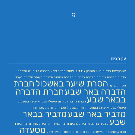
ענן תגיות
אטרקציות בדרום
בטון מוחלק
גנן
דודי שמש בבאר שבע
הדברה בדימונה
הדברה
בדרום
הדברה בירוחם
הדברה בלהבים
הדברה במיתר
הדברה בעומר
הדברה בערד
הסרת שיער באשכול
חברת
הסרת שיער
הדברה באר שבע
חברת הדברה
בבאר שבע
חברת הדברה בדרום
טיפולי אנטי אייג'ינג באשכול
טיפולי אנטי אייג'ינג במועצה אזורית אשכול
טכנאי מזגנים בעוטף עזה
מדביר באר שבע
מדביר בבאר
שבע
מדביר בדרום
מדביר בלהבים
מדביר במיתר
מדביר בעומר
מדביר בערד
מסעדה
מכון קוסמטיקה באשכול
מכירת מזגנים
מנעולן בבאר שבע