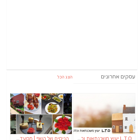
עסקים אחרונים
הצג הכל
L.T.O יעוץ משכנתאות וכלכלת משפחה | יועץ משכנתאות באשכול
הניסים של השף | מסעדת שף בבית | ארוחות גורמה