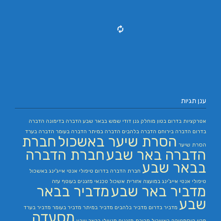
ענן תגיות
אטרקציות בדרום
בטון מוחלק
גנן
דודי שמש בבאר שבע
הדברה בדימונה
הדברה
בדרום
הדברה בירוחם
הדברה בלהבים
הדברה במיתר
הדברה בעומר
הדברה בערד
הסרת שיער באשכול
חברת
הסרת שיער
הדברה באר שבע
חברת הדברה
בבאר שבע
חברת הדברה בדרום
טיפולי אנטי אייג'ינג באשכול
טיפולי אנטי אייג'ינג במועצה אזורית אשכול
טכנאי מזגנים בעוטף עזה
מדביר באר שבע
מדביר בבאר
שבע
מדביר בדרום
מדביר בלהבים
מדביר במיתר
מדביר בעומר
מדביר בערד
מסעדה
מכון קוסמטיקה באשכול
מכירת מזגנים
מנעולן בבאר שבע