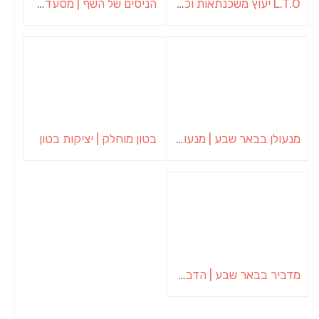
L.T.O יעוץ משכנתאות וכלכלת משפחה | יועץ משכנתאות באשכול
הניסים של השף | מסעדת שף בבית | ארוחות גורמה
מנעולן בבאר שבע | מנעולן באופקים | ויטלי המנעולן
בטון מוחלק | יציקות בטון
מדביר בבאר שבע | הדברה בבאר שבע | יוגב הדברות