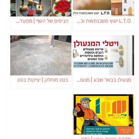
L.T.O יעוץ משכנתאות וכלכלת משפחה | יועץ משכנתאות באשכול
הניסים של השף | מסעדת שף בבית | ארוחות גורמה
מנעולן בבאר שבע | מנעולן באופקים | ויטלי המנעולן
בטון מוחלק | יציקות בטון
מדביר בבאר שבע | הדברה בבאר שבע | יוגב הדברות