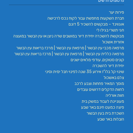
פרסומים חדשים
פירות יער
חברת השקעות מחפשת עבור לקוח נכס לרכישה
אוגווינד – מבקשים להשכיר 5 דונם
חגי תשרי בגילו לי
מבוקשת להשכרה יחידת דיור במושבים שדה ניצן או עין הבשור במועצה
אזורית אשכול
מרפאה מכבי עין הבשור | מרפאת עין הבשור | מרכז בריאות עין הבשור
מרפאה כללית עין הבשור | מרפאת עין הבשור | מרכז בריאות עין הבשור
קונים סטוקים, עודפי מלאים ישנים
יחידת דיור להשכרה
שינוי קל בלו"ז אירוע 35 שנה לפינוי חבל ימית וסיני
צלם באשכול
מוסך המאיר פחחות וצבע לרכב
לחוות הדקלים דרושים עובדים
חוות אורליה
מעוניינת לעבוד במשק בית
פיצה כמעט חינם באר שבע
השכרת בית בעין הבשור
הובלות באר שבע