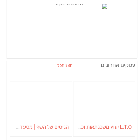
עסקים אחרונים
הצג הכל
L.T.O יעוץ משכנתאות וכלכלת משפחה | יועץ משכנתאות באשכול
הניסים של השף | מסעדת שף בבית | ארוחות גורמה