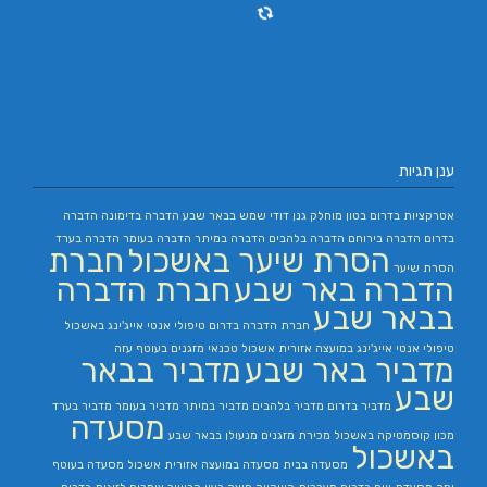
ענן תגיות
אטרקציות בדרום
בטון מוחלק
גנן
דודי שמש בבאר שבע
הדברה בדימונה
הדברה
בדרום
הדברה בירוחם
הדברה בלהבים
הדברה במיתר
הדברה בעומר
הדברה בערד
הסרת שיער באשכול
חברת
הסרת שיער
הדברה באר שבע
חברת הדברה
בבאר שבע
חברת הדברה בדרום
טיפולי אנטי אייג'ינג באשכול
טיפולי אנטי אייג'ינג במועצה אזורית אשכול
טכנאי מזגנים בעוטף עזה
מדביר באר שבע
מדביר בבאר
שבע
מדביר בדרום
מדביר בלהבים
מדביר במיתר
מדביר בעומר
מדביר בערד
מסעדה
מכון קוסמטיקה באשכול
מכירת מזגנים
מנעולן בבאר שבע
באשכול
מסעדה בבית
מסעדה במועצה אזורית אשכול
מסעדה בעוטף