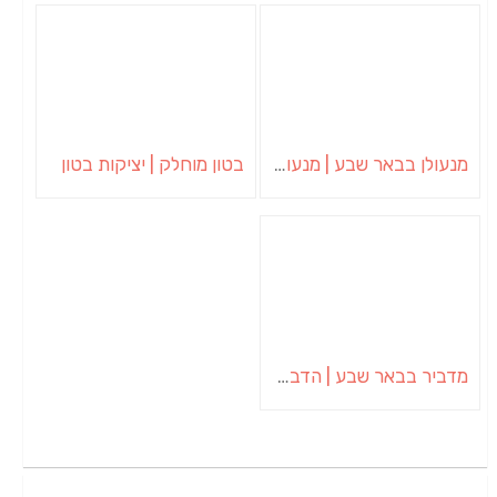
מנעולן בבאר שבע | מנעולן באופקים | ויטלי המנעולן
בטון מוחלק | יציקות בטון
מדביר בבאר שבע | הדברה בבאר שבע | יוגב הדברות