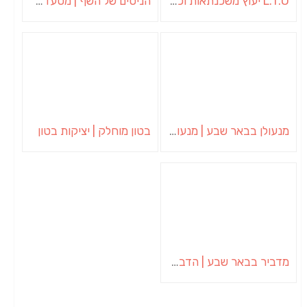
L.T.O יעוץ משכנתאות וכלכלת משפחה | יועץ משכנתאות באשכול
הניסים של השף | מסעדת שף בבית | ארוחות גורמה
מנעולן בבאר שבע | מנעולן באופקים | ויטלי המנעולן
בטון מוחלק | יציקות בטון
מדביר בבאר שבע | הדברה בבאר שבע | יוגב הדברות