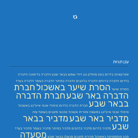
ענן תגיות
אטרקציות בדרום
בטון מוחלק
גנן
דודי שמש בבאר שבע
הדברה בדימונה
הדברה
בדרום
הדברה בירוחם
הדברה בלהבים
הדברה במיתר
הדברה בעומר
הדברה בערד
הסרת שיער באשכול
חברת
הסרת שיער
הדברה באר שבע
חברת הדברה
בבאר שבע
חברת הדברה בדרום
טיפולי אנטי אייג'ינג באשכול
טיפולי אנטי אייג'ינג במועצה אזורית אשכול
טכנאי מזגנים בעוטף עזה
מדביר באר שבע
מדביר בבאר
שבע
מדביר בדרום
מדביר בלהבים
מדביר במיתר
מדביר בעומר
מדביר בערד
מסעדה
מכון קוסמטיקה באשכול
מכירת מזגנים
מנעולן בבאר שבע