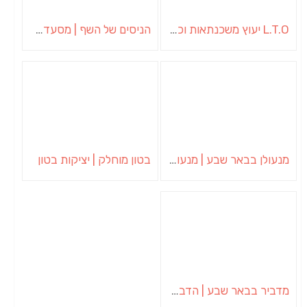
L.T.O יעוץ משכנתאות וכלכלת משפחה | יועץ משכנתאות באשכול
הניסים של השף | מסעדת שף בבית | ארוחות גורמה
מנעולן בבאר שבע | מנעולן באופקים | ויטלי המנעולן
בטון מוחלק | יציקות בטון
מדביר בבאר שבע | הדברה בבאר שבע | יוגב הדברות