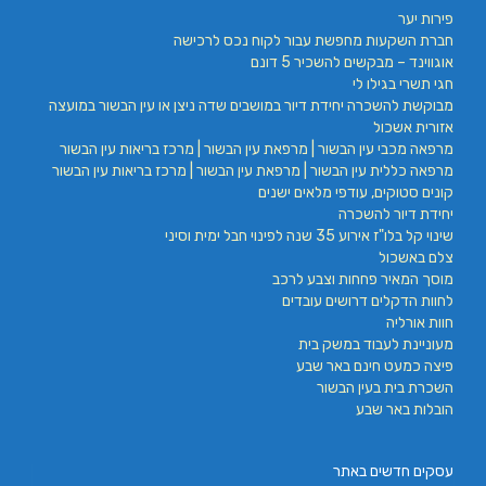
פירות יער
חברת השקעות מחפשת עבור לקוח נכס לרכישה
אוגווינד – מבקשים להשכיר 5 דונם
חגי תשרי בגילו לי
מבוקשת להשכרה יחידת דיור במושבים שדה ניצן או עין הבשור במועצה
אזורית אשכול
מרפאה מכבי עין הבשור | מרפאת עין הבשור | מרכז בריאות עין הבשור
מרפאה כללית עין הבשור | מרפאת עין הבשור | מרכז בריאות עין הבשור
קונים סטוקים, עודפי מלאים ישנים
יחידת דיור להשכרה
שינוי קל בלו"ז אירוע 35 שנה לפינוי חבל ימית וסיני
צלם באשכול
מוסך המאיר פחחות וצבע לרכב
לחוות הדקלים דרושים עובדים
חוות אורליה
מעוניינת לעבוד במשק בית
פיצה כמעט חינם באר שבע
השכרת בית בעין הבשור
הובלות באר שבע
עסקים חדשים באתר