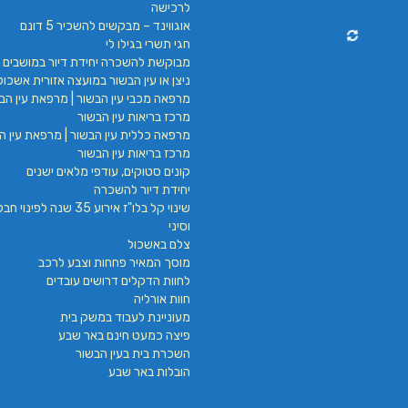
לרכישה
אוגווינד – מבקשים להשכיר 5 דונם
חגי תשרי בגילו לי
מבוקשת להשכרה יחידת דיור במושבים 
ניצן או עין הבשור במועצה אזורית אשכול
מרפאה מכבי עין הבשור | מרפאת עין הבש
מרכז בריאות עין הבשור
מרפאה כללית עין הבשור | מרפאת עין הב
מרכז בריאות עין הבשור
קונים סטוקים, עודפי מלאים ישנים
יחידת דיור להשכרה
שינוי קל בלו"ז אירוע 35 שנה לפינ
וסיני
צלם באשכול
מוסך המאיר פחחות וצבע לרכב
לחוות הדקלים דרושים עובדים
חוות אורליה
מעוניינת לעבוד במשק בית
פיצה כמעט חינם באר שבע
השכרת בית בעין הבשור
הובלות באר שבע