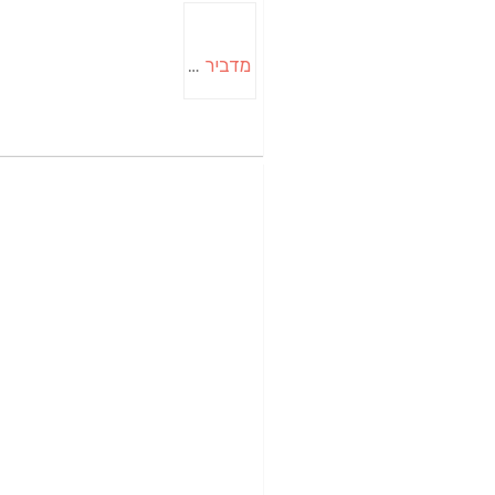
מדביר בבאר שבע | הדברה בבאר שבע | יוגב הדברות