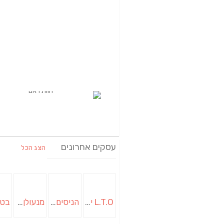
עסקים אחרונים
הצג הכל
L.T.O יעוץ משכנתאות וכלכלת משפחה | יועץ משכנתאות באשכול
הניסים של השף | מסעדת שף בבית | ארוחות גורמה
מנעולן בבאר שבע | מנעולן באופקים | ויטלי המנעולן