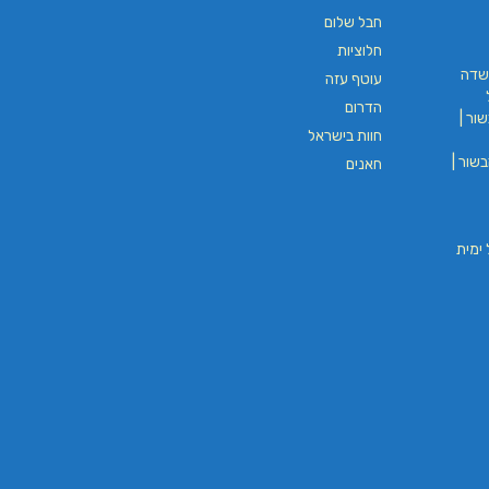
חבל שלום
חלוציות
שדה
עוטף עזה
הדרום
ור |
חוות בישראל
שור |
חאנים
וי חבל ימית