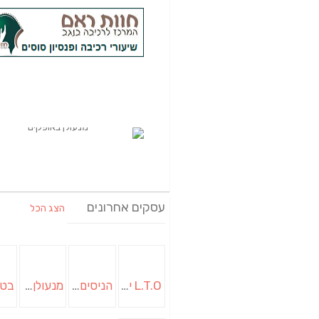
עסקים אחרונים
הצג הכל
L.T.O יעוץ משכנתאות וכלכלת משפחה | יועץ משכנתאות באשכול
הניסים של השף | מסעדת שף בבית | ארוחות גורמה
מנעולן בבאר שבע | מנעולן באופקים | ויטלי המנעולן