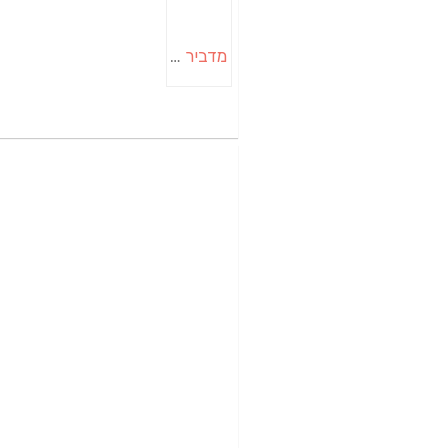
מדביר בבאר שבע | הדברה בבאר שבע | יוגב הדברות