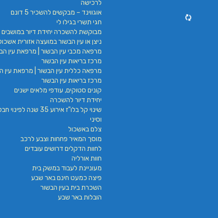
לרכישה
אוגווינד – מבקשים להשכיר 5 דונם
חגי תשרי בגילו לי
מבוקשת להשכרה יחידת דיור במושבים 
ניצן או עין הבשור במועצה אזורית אשכול
מרפאה מכבי עין הבשור | מרפאת עין הבש
מרכז בריאות עין הבשור
מרפאה כללית עין הבשור | מרפאת עין הב
מרכז בריאות עין הבשור
קונים סטוקים, עודפי מלאים ישנים
יחידת דיור להשכרה
שינוי קל בלו"ז אירוע 35 שנה לפינ
וסיני
צלם באשכול
מוסך המאיר פחחות וצבע לרכב
לחוות הדקלים דרושים עובדים
חוות אורליה
מעוניינת לעבוד במשק בית
פיצה כמעט חינם באר שבע
השכרת בית בעין הבשור
הובלות באר שבע