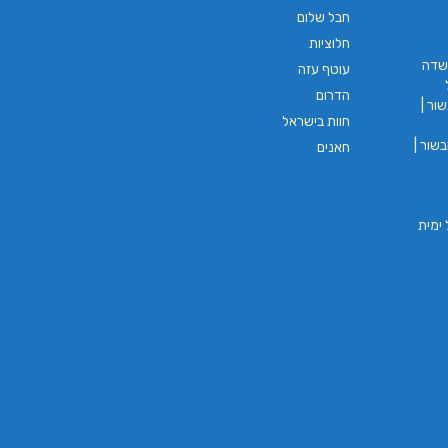
חבל שלום
חלוציות
שדה
עוטף עזה
הדרום
ור |
חוות בישראל
שור |
חאנים
וי חבל ימית