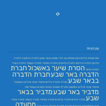
ענן תגיות
אטרקציות בדרום
בטון מוחלק
גנן
דודי שמש בבאר שבע
הדברה בדימונה
הדברה
בדרום
הדברה בירוחם
הדברה בלהבים
הדברה במיתר
הדברה בעומר
הדברה בערד
הסרת שיער באשכול
חברת
הסרת שיער
הדברה באר שבע
חברת הדברה
בבאר שבע
חברת הדברה בדרום
טיפולי אנטי אייג'ינג באשכול
טיפולי אנטי אייג'ינג במועצה אזורית אשכול
טכנאי מזגנים בעוטף עזה
מדביר באר שבע
מדביר בבאר
שבע
מדביר בדרום
מדביר בלהבים
מדביר במיתר
מדביר בעומר
מדביר בערד
מסעדה
מכון קוסמטיקה באשכול
מכירת מזגנים
מנעולן בבאר שבע