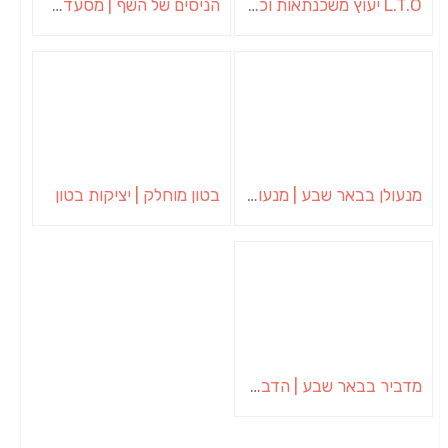
L.T.O יעוץ משכנתאות וכלכלת משפחה | יועץ משכנתאות באשכול
הניסים של השף | מסעדת שף בבית | ארוחות גורמה
מנעולן בבאר שבע | מנעולן באופקים | ויטלי המנעולן
בטון מוחלק | יציקות בטון
מדביר בבאר שבע | הדברה בבאר שבע | יוגב הדברות