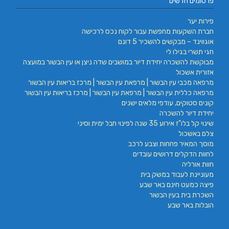
פרסומים חדשים
פירות יער
חברת השקעות מחפשת עבור לקוח נכס לרכישה
אוגווינד – מבקשים להשכיר 5 דונם
חגי תשרי בגילו לי
מבוקשת להשכרה יחידת דיור במושבים שדה ניצן או עין הבשור במועצה
אזורית אשכול
מרפאה מכבי עין הבשור | מרפאת עין הבשור | מרכז בריאות עין הבשור
מרפאה כללית עין הבשור | מרפאת עין הבשור | מרכז בריאות עין הבשור
קונים סטוקים, עודפי מלאים ישנים
יחידת דיור להשכרה
שינוי קל בלו"ז אירוע 35 שנה לפינוי חבל ימית וסיני
צלם באשכול
מוסך המאיר פחחות וצבע לרכב
לחוות הדקלים דרושים עובדים
חוות אורליה
מעוניינת לעבוד במשק בית
פיצה כמעט חינם באר שבע
השכרת בית בעין הבשור
הובלות באר שבע