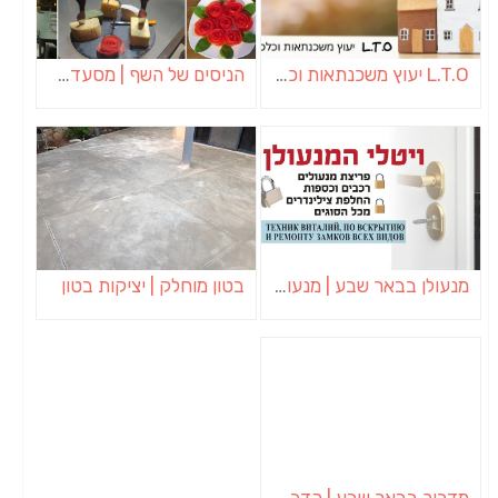
L.T.O יעוץ משכנתאות וכלכלת משפחה | יועץ משכנתאות באשכול
הניסים של השף | מסעדת שף בבית | ארוחות גורמה
מנעולן בבאר שבע | מנעולן באופקים | ויטלי המנעולן
בטון מוחלק | יציקות בטון
מדביר בבאר שבע | הדברה בבאר שבע | יוגב הדברות