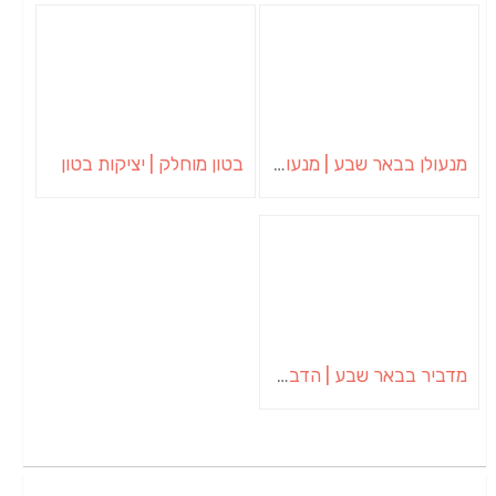
מנעולן בבאר שבע | מנעולן באופקים | ויטלי המנעולן
בטון מוחלק | יציקות בטון
מדביר בבאר שבע | הדברה בבאר שבע | יוגב הדברות