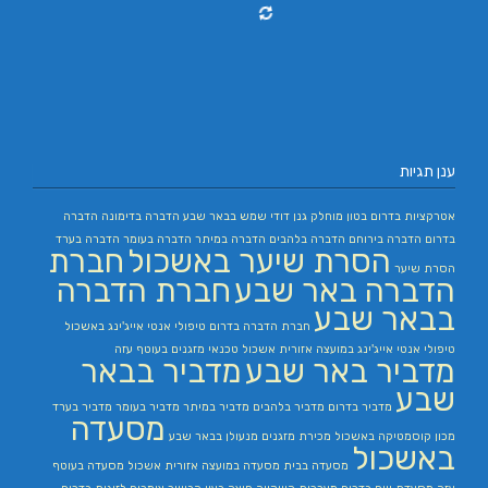
ענן תגיות
אטרקציות בדרום
בטון מוחלק
גנן
דודי שמש בבאר שבע
הדברה בדימונה
הדברה
בדרום
הדברה בירוחם
הדברה בלהבים
הדברה במיתר
הדברה בעומר
הדברה בערד
הסרת שיער באשכול
חברת
הסרת שיער
הדברה באר שבע
חברת הדברה
בבאר שבע
חברת הדברה בדרום
טיפולי אנטי אייג'ינג באשכול
טיפולי אנטי אייג'ינג במועצה אזורית אשכול
טכנאי מזגנים בעוטף עזה
מדביר באר שבע
מדביר בבאר
שבע
מדביר בדרום
מדביר בלהבים
מדביר במיתר
מדביר בעומר
מדביר בערד
מסעדה
מכון קוסמטיקה באשכול
מכירת מזגנים
מנעולן בבאר שבע
באשכול
מסעדה בבית
מסעדה במועצה אזורית אשכול
מסעדה בעוטף