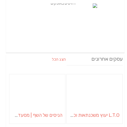
עסקים אחרונים
הצג הכל
L.T.O יעוץ משכנתאות וכלכלת משפחה | יועץ משכנתאות באשכול
הניסים של השף | מסעדת שף בבית | ארוחות גורמה