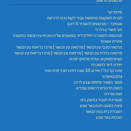
פרסומים חדשים
פירות יער
חברת השקעות מחפשת עבור לקוח נכס לרכישה
אוגווינד – מבקשים להשכיר 5 דונם
חגי תשרי בגילו לי
מבוקשת להשכרה יחידת דיור במושבים שדה ניצן או עין הבשור במועצה
אזורית אשכול
מרפאה מכבי עין הבשור | מרפאת עין הבשור | מרכז בריאות עין הבשור
מרפאה כללית עין הבשור | מרפאת עין הבשור | מרכז בריאות עין הבשור
קונים סטוקים, עודפי מלאים ישנים
יחידת דיור להשכרה
שינוי קל בלו"ז אירוע 35 שנה לפינוי חבל ימית וסיני
צלם באשכול
מוסך המאיר פחחות וצבע לרכב
לחוות הדקלים דרושים עובדים
חוות אורליה
מעוניינת לעבוד במשק בית
פיצה כמעט חינם באר שבע
השכרת בית בעין הבשור
הובלות באר שבע