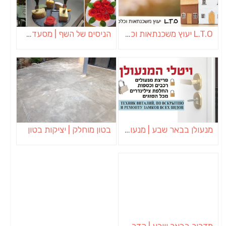
L.T.O יעוץ משכנתאות וכלכלת משפחה | יועץ משכנתאות באשכול
הניסים של השף | מסעדת שף בבית | ארוחות גורמה
מנעולן בבאר שבע | מנעולן באופקים | ויטלי המנעולן
בטון מוחלק | יציקות בטון
מדביר בבאר שבע | הדברה בבאר שבע | יוגב הדברות