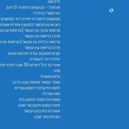
לרכישה
אוגווינד – מבקשים להשכיר 5 דונם
חגי תשרי בגילו לי
מבוקשת להשכרה יחידת דיור במושבים 
ניצן או עין הבשור במועצה אזורית אשכול
מרפאה מכבי עין הבשור | מרפאת עין הבש
מרכז בריאות עין הבשור
מרפאה כללית עין הבשור | מרפאת עין הב
מרכז בריאות עין הבשור
קונים סטוקים, עודפי מלאים ישנים
יחידת דיור להשכרה
שינוי קל בלו"ז אירוע 35 שנה לפינ
וסיני
צלם באשכול
מוסך המאיר פחחות וצבע לרכב
לחוות הדקלים דרושים עובדים
חוות אורליה
מעוניינת לעבוד במשק בית
פיצה כמעט חינם באר שבע
השכרת בית בעין הבשור
הובלות באר שבע