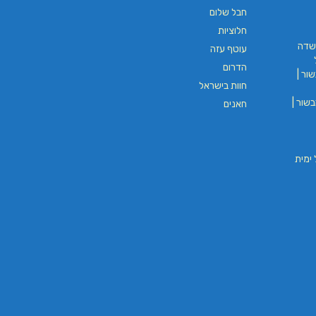
חבל שלום
חלוציות
שדה
עוטף עזה
הדרום
ור |
חוות בישראל
שור |
חאנים
וי חבל ימית