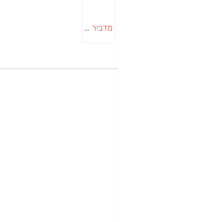
מדביר בבאר שבע | הדברה בבאר שבע | יוגב הדברות