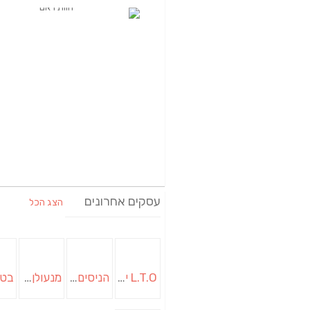
עסקים אחרונים
הצג הכל
L.T.O יעוץ משכנתאות וכלכלת משפחה | יועץ משכנתאות באשכול
הניסים של השף | מסעדת שף בבית | ארוחות גורמה
מנעולן בבאר שבע | מנעולן באופקים | ויטלי המנעולן