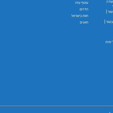
שדה
עוטף עזה
הדרום
ור |
חוות בישראל
שור |
חאנים
וי חבל ימית