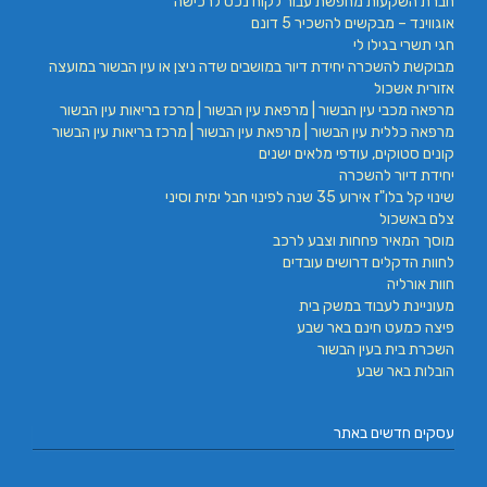
חברת השקעות מחפשת עבור לקוח נכס לרכישה
אוגווינד – מבקשים להשכיר 5 דונם
חגי תשרי בגילו לי
מבוקשת להשכרה יחידת דיור במושבים שדה ניצן או עין הבשור במועצה
אזורית אשכול
מרפאה מכבי עין הבשור | מרפאת עין הבשור | מרכז בריאות עין הבשור
מרפאה כללית עין הבשור | מרפאת עין הבשור | מרכז בריאות עין הבשור
קונים סטוקים, עודפי מלאים ישנים
יחידת דיור להשכרה
שינוי קל בלו"ז אירוע 35 שנה לפינוי חבל ימית וסיני
צלם באשכול
מוסך המאיר פחחות וצבע לרכב
לחוות הדקלים דרושים עובדים
חוות אורליה
מעוניינת לעבוד במשק בית
פיצה כמעט חינם באר שבע
השכרת בית בעין הבשור
הובלות באר שבע
עסקים חדשים באתר