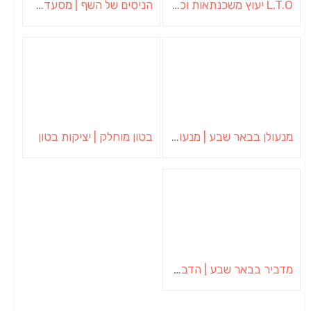
L.T.O יעוץ משכנתאות וכלכלת משפחה | יועץ משכנתאות באשכול
הניסים של השף | מסעדת שף בבית | ארוחות גורמה
מנעולן בבאר שבע | מנעולן באופקים | ויטלי המנעולן
בטון מוחלק | יציקות בטון
מדביר בבאר שבע | הדברה בבאר שבע | יוגב הדברות