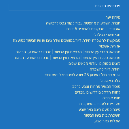
פרסומים חדשים
פירות יער
חברת השקעות מחפשת עבור לקוח נכס לרכישה
אוגווינד – מבקשים להשכיר 5 דונם
חגי תשרי בגילו לי
מבוקשת להשכרה יחידת דיור במושבים שדה ניצן או עין הבשור במועצה
אזורית אשכול
מרפאה מכבי עין הבשור | מרפאת עין הבשור | מרכז בריאות עין הבשור
מרפאה כללית עין הבשור | מרפאת עין הבשור | מרכז בריאות עין הבשור
קונים סטוקים, עודפי מלאים ישנים
יחידת דיור להשכרה
שינוי קל בלו"ז אירוע 35 שנה לפינוי חבל ימית וסיני
צלם באשכול
מוסך המאיר פחחות וצבע לרכב
לחוות הדקלים דרושים עובדים
חוות אורליה
מעוניינת לעבוד במשק בית
פיצה כמעט חינם באר שבע
השכרת בית בעין הבשור
הובלות באר שבע