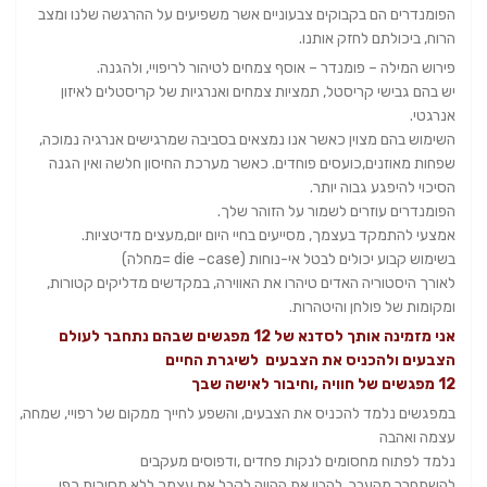
הפומנדרים הם בקבוקים צבעוניים אשר משפיעים על ההרגשה שלנו ומצב
הרוח, ביכולתם לחזק אותנו.
פירוש המילה – פומנדר – אוסף צמחים לטיהור לריפויי, ולהגנה.
יש בהם גבישי קריסטל, תמציות צמחים ואנרגיות של קריסטלים לאיזון
אנרגטי.
השימוש בהם מצוין כאשר אנו נמצאים בסביבה שמרגישים אנרגיה נמוכה,
שפחות מאוזנים,כועסים פוחדים. כאשר מערכת החיסון חלשה ואין הגנה
הסיכוי להיפגע גבוה יותר.
הפומנדרים עוזרים לשמור על הזוהר שלך.
אמצעי להתמקד בעצמך, מסייעים בחיי היום יום,מעצים מדיטציות.
בשימוש קבוע יכולים לבטל אי-נוחות (die –case =מחלה)
לאורך היסטוריה האדים טיהרו את האווירה, במקדשים מדליקים קטורות,
ומקומות של פולחן והיטהרות.
אני מזמינה אותך לסדנא של 12 מפגשים שבהם נתחבר לעולם
הצבעים ולהכניס את הצבעים לשיגרת החיים
12 מפגשים של חוויה ,וחיבור לאישה שבך
במפגשים נלמד להכניס את הצבעים, והשפע לחייך ממקום של רפויי, שמחה,
עצמה ואהבה
נלמד לפתוח מחסומים לנקות פחדים ,ודפוסים מעקבים
להשתחרר מהעבר, להבין את ההווה לקבל את עצמך ללא מסיכות כפי