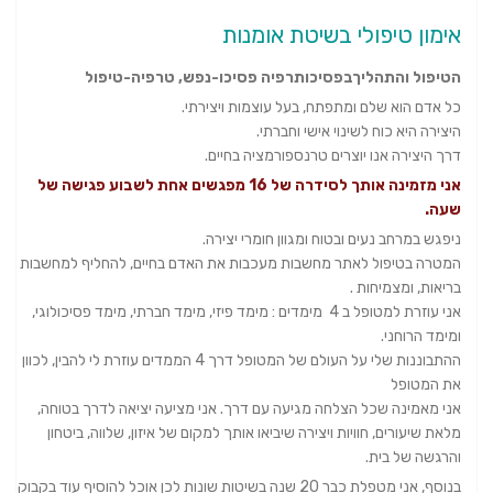
אימון טיפולי בשיטת אומנות
הטיפול והתהליךבפסיכותרפיה פסיכו-נפש, טרפיה-טיפול
כל אדם הוא שלם ומתפתח, בעל עוצמות ויצירתי.
היצירה היא כוח לשינוי אישי וחברתי.
דרך היצירה אנו יוצרים טרנספורמציה בחיים.
אני מזמינה אותך לסידרה של 16 מפגשים אחת לשבוע פגישה של
שעה.
ניפגש במרחב נעים ובטוח ומגוון חומרי יצירה.
המטרה בטיפול לאתר מחשבות מעכבות את האדם בחיים, להחליף למחשבות
בריאות, ומצמיחות .
אני עוזרת למטופל ב 4 מימדים : מימד פיזי, מימד חברתי, מימד פסיכולוגי,
ומימד הרוחני.
ההתבוננות שלי על העולם של המטופל דרך 4 הממדים עוזרת לי להבין, לכוון
את המטופל
אני מאמינה שכל הצלחה מגיעה עם דרך. אני מציעה יציאה לדרך בטוחה,
מלאת שיעורים, חוויות ויצירה שיביאו אותך למקום של איזון, שלווה, ביטחון
והרגשה של בית.
בנוסף, אני מטפלת כבר 20 שנה בשיטות שונות לכן אוכל להוסיף עוד בקבוק