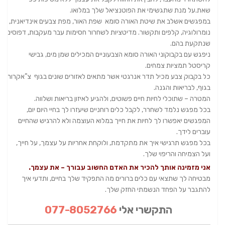
שאת.על מנת שתגשימי את הפוטנציאל שלך במלואו.
במפגשים אשלב את שיטת האורה סומא שפת האור, מפת צבעים אינדיאנית,
נומרולוגיה, קלפים ותקשור. מדיטציות לשחרור חסימות עבר מעקבות, דפוסים
שנתקעת בהם.
ניפגש עם בקבוקוני האורה סומא הצבעוניים המכילים שמן מים, גבישי
קריסטל תמציות צמחים.
כל בקבוק צבע מכיל תדר אנרגטי אשר מתאים לאזורים שונים בגוף צ”אקרות
בגוף, לבריאות והגנה.
המטרה – שתוכלי לחיות חיים פשוטים, ולהגיע לאיזון בריאות ושלווה.
בכל מפגש נלמד לשחרר, לקבל כלים רוחניים שיעזרו לך בחיי היום יום,
המפגשים יאפשרו לך לחיות את חייך במלוא העוצמה ולא להרגיש שהחיים
עוברים לידך.
בכל מפגש תרגישי איך את מתקדמת, ולוקחת אחריות על עצמך, על חייך,
ועל הצמיחה והריפוי שלך.
אני מזמינה אותך להכיר את האדם החשוב עבורך – את עצמך.
מבטיחה לך שתצאי עם כלים ברורים מה התפקיד שלך בחיים, ותדעי איך
להתגבר על הפחד הנשמתי החזק שלך.
התקשרי אלי
077-8052766