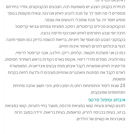
לאיזון אנרגטי וריפוי.
לבחירת בקבוקי הצבע יש משמעות רבה, הצבעים הבקבוקונים, וסדר בחירתם
מספרים לי מה חסר לך על מנת להגיע לאיזון אנרגטי, ובאילו מקומות בגופך
מופיע חוסר זה. על מנת שתוכלי להגשים את עצמך.
הבקבוקונים מכילים קריסטלים, רסקיו, תמציות צמחים וגבישי קריסטל.
הרבה יופי וצבע התורמים לאיזון האנרגטי וזרימה נכונה.
בקבוקוני הצבע הם תוסף של חיוניות, בריאות לנשמה בדיוק כמו תוסף תזונה
לגוף וביכולתם לתרום לשיפור איכות החיים.
כמו כן אני משלבת תקשור, קלפים, רייקי, הילינג, אבני קריסטל לריפויי,
נומרולוגיה, סמלים ותדרי ריפויי, אקסס בארס נקודות בראש לשחרור חסימות,
מדיטציה לאיזון ואפשרות לקבל איבחון מפת צבעים אינדיאנית, המאפשרת
לאדם לקבל את המתנות והאתגרים שהחיים מציבים לו ולדעת לחיות בקלות
ופשטות.
23 שנות לימוד והתפתחות רוחני,ת המון ניסיון, והכי חשוב אהבה ופתיחת
המחסומים שמעקבים.
איבחון וטיפול פרטני
למגוון קשיים ובעיות קושי במציאת פרנסה, משבר בחיי הזוגיות, קושי במציאת
בן זוג, בעיות בכניסה להריון, טראומות, בעיות בריאות, ירידה במצב הרוח
ובאנרגיות או קשיים של הילדים.