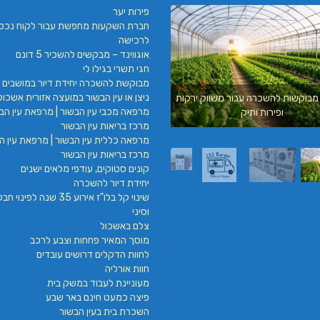
פירות יער
חברת השקעות מחפשת עבור לקוח נכס
לרכישה
אוגווינד – מבקשים להשכיר 5 דונם
חגי תשרי בגילו לי
מבוקשת להשכרה יחידת דיור במושבים 
ניצן או עין הבשור במועצה אזורית אשכול
מבוקשות להשכרה עבור משווק ירקות
עילאי מיזוג אוויר | טכנאי מזגנים | מתקין מזגנ
מרפאה מכבי עין הבשור | מרפאת עין הבש
ופירות ותיק
| תיקון מזגנים
מרכז בריאות עין הבשור
מרפאה כללית עין הבשור | מרפאת עין הב
מרכז בריאות עין הבשור
קונים סטוקים, עודפי מלאים ישנים
יחידת דיור להשכרה
שינוי קל בלו"ז אירוע 35 שנה לפינ
וסיני
צלם באשכול
מוסך המאיר פחחות וצבע לרכב
לחוות הדקלים דרושים עובדים
חוות אורליה
מעוניינת לעבוד במשק בית
פיצה כמעט חינם באר שבע
השכרת בית בעין הבשור