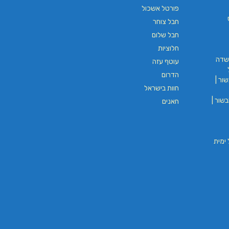
פורטל אשכול
חבל צוחר
חבל שלום
L.T.O יעוץ משכנתאות וכלכלת
משכנתאות באשכול
חלוציות
שדה
עוטף עזה
הדרום
ים
ור |
בורגר באשכול | בורגר 232 | Burger 232 |
חוות בישראל
בורגר בר
שור |
חאנים
וי חבל ימית