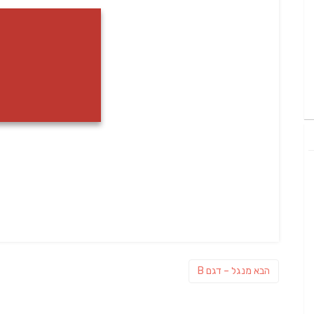
ניווט
פוסט
הבא
מנגל – דגם B
הבא: