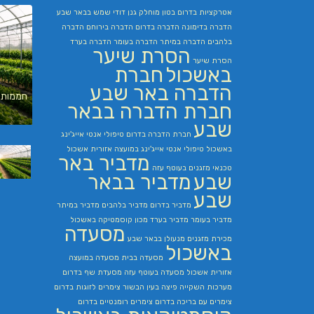
אטרקציות בדרום
בטון מוחלק
גנן
דודי שמש בבאר שבע
הדברה בדימונה
הדברה בדרום
הדברה בירוחם
הדברה
בלהבים
הדברה במיתר
הדברה בעומר
הדברה בערד
הסרת שיער
הסרת שיער
באשכול
חברת
הדברה באר שבע
חממות 
חברת הדברה בבאר
שבע
חברת הדברה בדרום
טיפולי אנטי אייג'ינג
באשכול
טיפולי אנטי אייג'ינג במועצה אזורית אשכול
מדביר באר
טכנאי מזגנים בעוטף עזה
שבע
מדביר בבאר
שבע
מדביר בדרום
מדביר בלהבים
מדביר במיתר
מדביר בעומר
מדביר בערד
מכון קוסמטיקה באשכול
מסעדה
מכירת מזגנים
מנעולן בבאר שבע
באשכול
מסעדה בבית
מסעדה במועצה
אזורית אשכול
מסעדה בעוטף עזה
מסעדת שף בדרום
מערכות השקייה
פיצה בעין הבשור
צימרים לזוגות בדרום
צימרים עם בריכה בדרום
צימרים רומנטיים בדרום