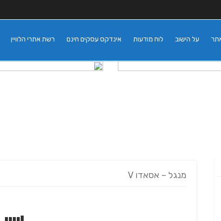
אתר
על הישוב
לוח מודעות
אינדקס עסקים חינם
רשת אתרי הלוויין
מנגל – אסאדו V