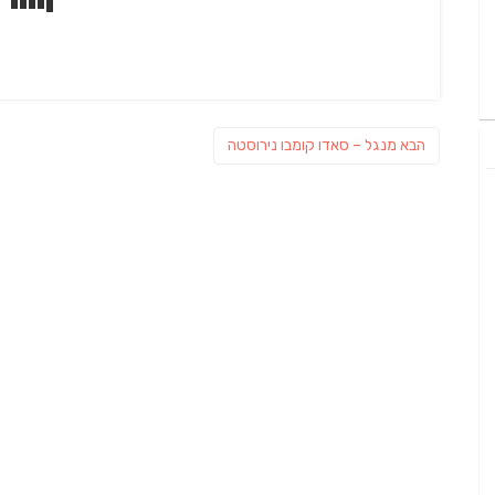
ניווט
פוסט
הבא
מנגל – סאדו קומבו נירוסטה
הבא: