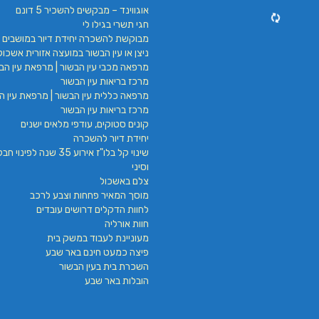
אוגווינד – מבקשים להשכיר 5 דונם
חגי תשרי בגילו לי
מבוקשת להשכרה יחידת דיור במושבים 
ניצן או עין הבשור במועצה אזורית אשכול
מרפאה מכבי עין הבשור | מרפאת עין הבש
מרכז בריאות עין הבשור
מרפאה כללית עין הבשור | מרפאת עין הב
מרכז בריאות עין הבשור
קונים סטוקים, עודפי מלאים ישנים
יחידת דיור להשכרה
שינוי קל בלו"ז אירוע 35 שנה לפינ
וסיני
צלם באשכול
מוסך המאיר פחחות וצבע לרכב
לחוות הדקלים דרושים עובדים
חוות אורליה
מעוניינת לעבוד במשק בית
פיצה כמעט חינם באר שבע
השכרת בית בעין הבשור
הובלות באר שבע