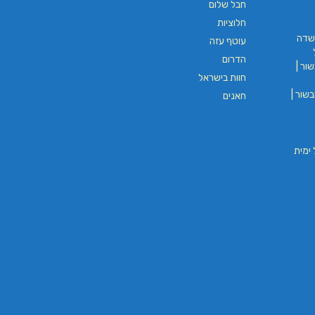
חבל שלום
חלוציות
שדה
עוטף עזה
הדרום
ור |
חוות בישראל
שור |
חאנים
וי חבל ימית