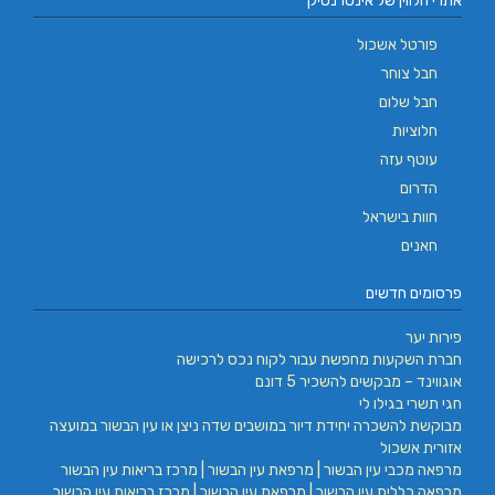
אתרי הלווין של אינטרנטיק
פורטל אשכול
חבל צוחר
חבל שלום
חלוציות
עוטף עזה
הדרום
חוות בישראל
חאנים
פרסומים חדשים
פירות יער
חברת השקעות מחפשת עבור לקוח נכס לרכישה
אוגווינד – מבקשים להשכיר 5 דונם
חגי תשרי בגילו לי
מבוקשת להשכרה יחידת דיור במושבים שדה ניצן או עין הבשור במועצה
אזורית אשכול
מרפאה מכבי עין הבשור | מרפאת עין הבשור | מרכז בריאות עין הבשור
מרפאה כללית עין הבשור | מרפאת עין הבשור | מרכז בריאות עין הבשור