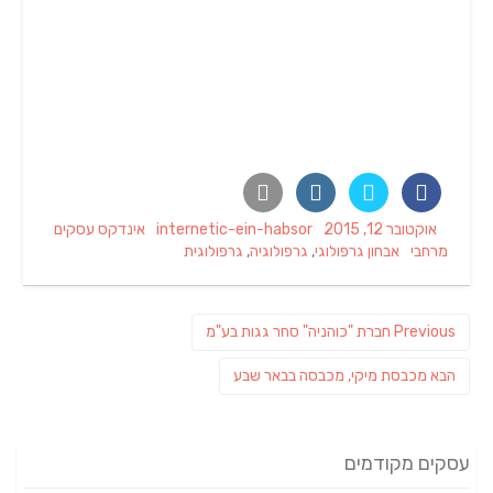
Categories
Author
Posted
אוקטובר 12, 2015
internetic-ein-habsor
אינדקס עסקים
Tags
on
מרחבי
אבחון גרפולוגי
,
גרפולוגיה
,
גרפולוגית
ניווט
Previous
Previous
חברת "כוהניה" סחר גגות בע"מ
post:
פוסט
הבא
מכבסת מיקי, מכבסה בבאר שבע
הבא:
עסקים מקודמים