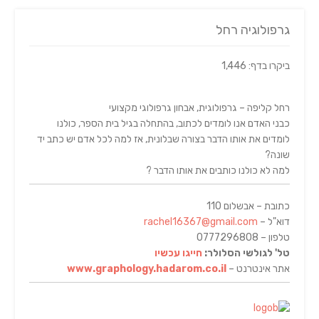
גרפולוגיה רחל
ביקרו בדף: 1,446
רחל קליפה – גרפולוגית, אבחון גרפולוגי מקצועי
כבני האדם אנו לומדים לכתוב, בהתחלה בגיל בית הספר, כולנו
לומדים את אותו הדבר בצורה שבלונית, אז למה לכל אדם יש כתב יד
שונה?
למה לא כולנו כותבים את אותו הדבר ?
כתובת – אבשלום 110
דוא"ל –
rachel16367@gmail.com
טלפון – 0777296808
טל' לגולשי הסלולר:
חייגו עכשיו
אתר אינטרנט –
www.graphology.hadarom.co.il