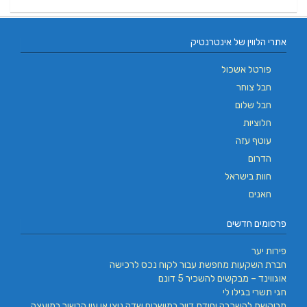
אתרי הלווין של אינטרנטיק
פורטל אשכול
חבל צוחר
חבל שלום
חלוציות
עוטף עזה
הדרום
חוות בישראל
חאנים
פרסומים חדשים
פירות יער
חברת השקעות מחפשת עבור לקוח נכס לרכישה
אוגווינד – מבקשים להשכיר 5 דונם
חגי תשרי בגילו לי
מבוקשת להשכרה יחידת דיור במושבים שדה ניצן או עין הבשור במועצה