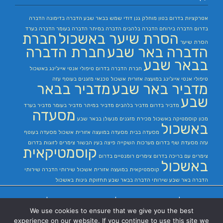
אטרקציות בדרום
בטון מוחלק
גנן
דודי שמש בבאר שבע
הדברה בדימונה
הדברה
בדרום
הדברה בירוחם
הדברה בלהבים
הדברה במיתר
הדברה בעומר
הדברה בערד
הסרת שיער באשכול
חברת
הסרת שיער
הדברה באר שבע
חברת הדברה
בבאר שבע
חברת הדברה בדרום
טיפולי אנטי אייג'ינג באשכול
טיפולי אנטי אייג'ינג במועצה אזורית אשכול
טכנאי מזגנים בעוטף עזה
מדביר באר שבע
מדביר בבאר
שבע
מדביר בדרום
מדביר בלהבים
מדביר במיתר
מדביר בעומר
מדביר בערד
מסעדה
מכון קוסמטיקה באשכול
מכירת מזגנים
מנעולן בבאר שבע
באשכול
מסעדה בבית
מסעדה במועצה אזורית אשכול
מסעדה בעוטף
עזה
מסעדת שף בדרום
מערכות השקייה
פיצה בעין הבשור
צימרים לזוגות בדרום
קוסמטיקאית
צימרים עם בריכה בדרום
צימרים רומנטיים בדרום
באשכול
קוסמטיקאית במועצה אזורית אשכול
שירותי הדברה
שירותי
הדברה באר שבע
שירותי הדברה בבאר שבע
תחזוקת גינות באשכול
בניית אתרים
|
בניית אתרים באר שבע
|
בניית אתרים בבאר שבע
|
קידום אתרים
We use cookies to ensure that we give you the best
בבאר שבע
|
experience on our website. If you continue to use this site we