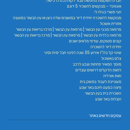
חברת השקעות מחפשת עבור לקוח נכס לרכישה
אוגווינד – מבקשים להשכיר 5 דונם
חגי תשרי בגילו לי
מבוקשת להשכרה יחידת דיור במושבים שדה ניצן או עין הבשור במועצה
אזורית אשכול
מרפאה מכבי עין הבשור | מרפאת עין הבשור | מרכז בריאות עין הבשור
מרפאה כללית עין הבשור | מרפאת עין הבשור | מרכז בריאות עין הבשור
קונים סטוקים, עודפי מלאים ישנים
יחידת דיור להשכרה
שינוי קל בלו"ז אירוע 35 שנה לפינוי חבל ימית וסיני
צלם באשכול
מוסך המאיר פחחות וצבע לרכב
לחוות הדקלים דרושים עובדים
חוות אורליה
מעוניינת לעבוד במשק בית
פיצה כמעט חינם באר שבע
השכרת בית בעין הבשור
הובלות באר שבע
עסקים חדשים באתר