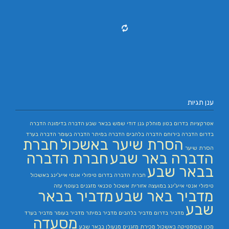
ענן תגיות
אטרקציות בדרום
בטון מוחלק
גנן
דודי שמש בבאר שבע
הדברה בדימונה
הדברה
בדרום
הדברה בירוחם
הדברה בלהבים
הדברה במיתר
הדברה בעומר
הדברה בערד
הסרת שיער באשכול
חברת
הסרת שיער
הדברה באר שבע
חברת הדברה
בבאר שבע
חברת הדברה בדרום
טיפולי אנטי אייג'ינג באשכול
טיפולי אנטי אייג'ינג במועצה אזורית אשכול
טכנאי מזגנים בעוטף עזה
מדביר באר שבע
מדביר בבאר
שבע
מדביר בדרום
מדביר בלהבים
מדביר במיתר
מדביר בעומר
מדביר בערד
מסעדה
מכון קוסמטיקה באשכול
מכירת מזגנים
מנעולן בבאר שבע